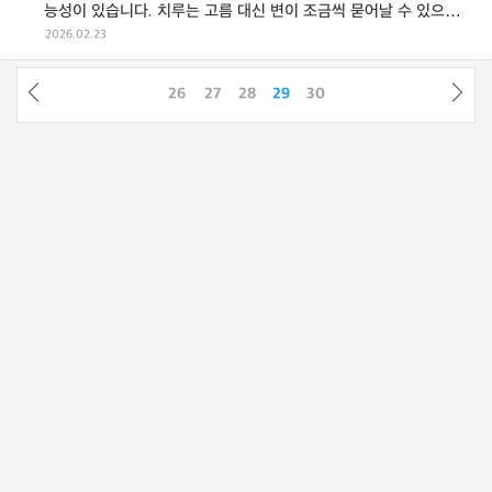
능성이 있습니다. 치루는 고름 대신 변이 조금씩 묻어날 수 있으며,
재발이 없더라도 통로가 남 ...
2026.02.23
26
27
28
29
30