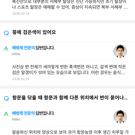
촉진만으로 대부분의 서혜부 탈장은 진단 가능하지만 초기 탈장이
나 스포츠 탈장은 애매할 수 있어, 증상이 지속되면 복부·서혜부 초
음파나 MRI로 확 ...
2026.02.23
똥에 검은색이 있어요
배병제 전문의
답변입니다.
HiDoc
사진상 변 전체가 새까맣게 변한 흑색변은 아니고, 갈색 변에 작은
검은 알갱이가 섞여 있는 모습으로 보입니다. 이런 경우는 음식물
잔여물, 해조류, 씨앗류, ...
2026.02.23
항문을 닦을 때 항문과 함께 다른 위치에서 변이 묻어나옵니다
배병제 전문의
답변입니다.
HiDoc
말씀하신 위치와 양상으로 보아 과거 항문농양 이후 생긴 치루일 가