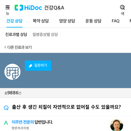
메
건강Q&A
검
뉴
색
건강 상담
복약 상담
영양 상담
운동 상담
FAQ
진료과별 상담
질병증상별 상담
다른 진료과 보기
질문하기
9886
총
건
출산 후 생긴 치질이 자연적으로 없어질 수도 있을까요?
이주연 전문의
답변입니다.
향문외과의원