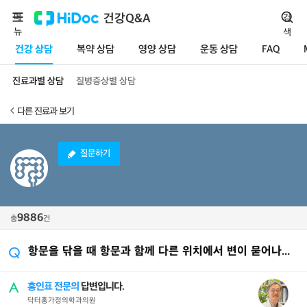
메
건강Q&A
검
뉴
색
건강 상담
복약 상담
영양 상담
운동 상담
FAQ
진료과별 상담
질병증상별 상담
다른 진료과 보기
질문하기
9886
총
건
항문을 닦을 때 항문과 함께 다른 위치에서 변이 묻어나옵니다
홍인표 전문의
답변입니다.
닥터홍가정의학과의원