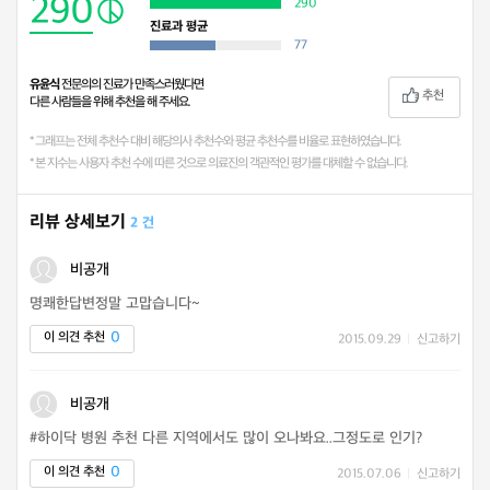
290
290
진료과 평균
77
유윤식
전문의의 진료가 만족스러웠다면
추천
다른 사람들을 위해 추천을 해 주세요.
* 그래프는 전체 추천수 대비 해당의사 추천수와 평균 추천수를 비율로 표현하였습니다.
* 본 지수는 사용자 추천 수에 따른 것으로 의료진의 객관적인 평가를 대체할 수 없습니다.
리뷰 상세보기
2 건
비공개
명쾌한답변정말 고맙습니다~
0
이 의견 추천
2015.09.29
|
신고하기
비공개
#하이닥 병원 추천 다른 지역에서도 많이 오나봐요..그정도로 인기?
0
이 의견 추천
2015.07.06
|
신고하기