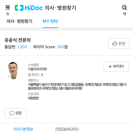
메
의사·병원찾기
검
뉴
색
의사·병원찾기
MY 닥터
유윤식 전문의
추천
총답변:
1,200
ㅣ
하이닥 Score:
290
점
소속병원
MY닥터
더블유외과의원
총 추천수 :
3
병원주소
서울특별시 용산구 한강대로77길 12 3층(갈월동, 국제전산빌딩) 국제전산빌딩 3층 더
블유항외과 국제전산빌딩 3층 더블유외과의원
진료과목
대장항문
상담
의사기본정보
건강Q&A(
1200
)