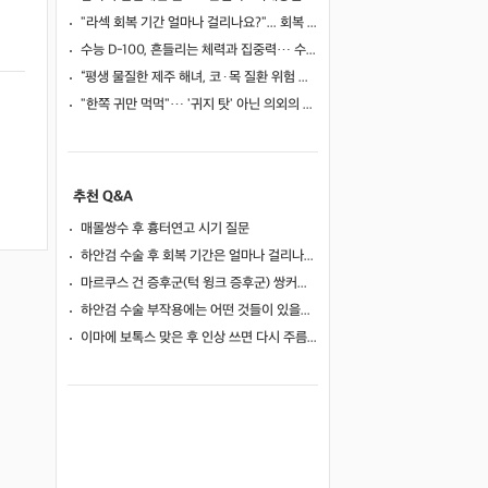
"라섹 회복 기간 얼마나 걸리나요?"... 회복 과정과 일상 복귀 시점
수능 D-100, 흔들리는 체력과 집중력… 수험생 영양 관리 어떻게 할까
“평생 물질한 제주 해녀, 코·목 질환 위험 높았다”… 10년 추적 연구 결과
"한쪽 귀만 먹먹"… '귀지 탓' 아닌 의외의 원인 4가지
추천 Q&A
매몰쌍수 후 흉터연고 시기 질문
하안검 수술 후 회복 기간은 얼마나 걸리나요?
마르쿠스 건 증후군(턱 윙크 증후군) 쌍커풀 수술 가능 여부
하안검 수술 부작용에는 어떤 것들이 있을까요?
이마에 보톡스 맞은 후 인상 쓰면 다시 주름이 생길까요?