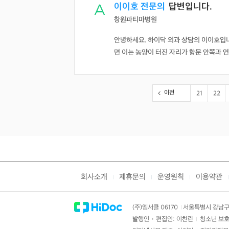
이이호 전문의
답변입니다.
창원파티마병원
안녕하세요. 하이닥 외과 상담의 이이호입
면 이는 농양이 터진 자리가 항문 안쪽과 연
이전
21
22
회사소개
제휴문의
운영원칙
이용약관
|
|
|
|
(주)엠서클 06170
서울특별시 강남구 
|
발행인・편집인: 이찬란
청소년 보호
|