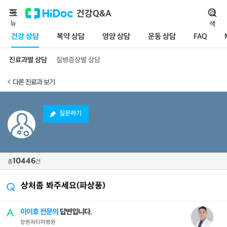
메
건강Q&A
검
뉴
색
건강 상담
복약 상담
영양 상담
운동 상담
FAQ
진료과별 상담
질병증상별 상담
다른 진료과 보기
질문하기
10446
총
건
상처좀 봐주세요(파상풍)
이이호 전문의
답변입니다.
창원파티마병원