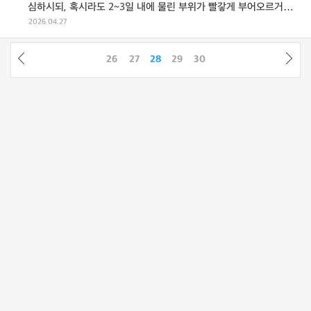
심하시되, 혹시라도 2~3일 내에 물린 부위가 빨갛게 부어오르거나
열감이 느껴지며 통증이 심 ...
2026.04.27
26
27
28
29
30