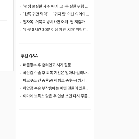
“평생 물질한 제주 해녀, 코·목 질환 위험 높았다”… 10년 추적 연구 결과
"한쪽 귀만 먹먹"… '귀지 탓' 아닌 의외의 원인 4가지
일자목·거북목 방치하면 어깨·팔 저림까지…초기 관리가 중요한 이유
“하루 8시간 30분 이상 자면 ‘치매’ 위험?”… 혈액 속 알츠하이머 단백질 늘었다
추천 Q&A
매몰쌍수 후 흉터연고 시기 질문
하안검 수술 후 회복 기간은 얼마나 걸리나요?
마르쿠스 건 증후군(턱 윙크 증후군) 쌍커풀 수술 가능 여부
하안검 수술 부작용에는 어떤 것들이 있을까요?
이마에 보톡스 맞은 후 인상 쓰면 다시 주름이 생길까요?