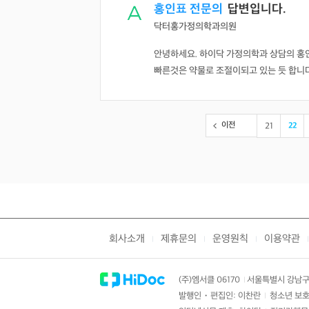
홍인표 전문의
답변입니다.
닥터홍가정의학과의원
안녕하세요. 하이닥 가정의학과 상담의 홍
빠른것은 약물로 조절이되고 있는 듯 합
이전
21
22
회사소개
제휴문의
운영원칙
이용약관
|
|
|
|
(주)엠서클 06170
서울특별시 강남구 
|
발행인・편집인: 이찬란
청소년 보호
|