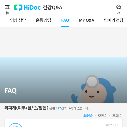
메
건강Q&A
검
뉴
색
담
영양 상담
운동 상담
FAQ
MY Q&A
명예의 전당
FAQ
외피계(피부/털/손/발톱)
관련
건의 FAQ가 있습니다.
327
최신순
추천순
조회순
2017.07.31