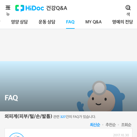
메
건강Q&A
검
뉴
색
담
영양 상담
운동 상담
FAQ
MY Q&A
명예의 전당
FAQ
외피계(피부/털/손/발톱)
관련
건의 FAQ가 있습니다.
327
최신순
추천순
조회순
2017.10.30