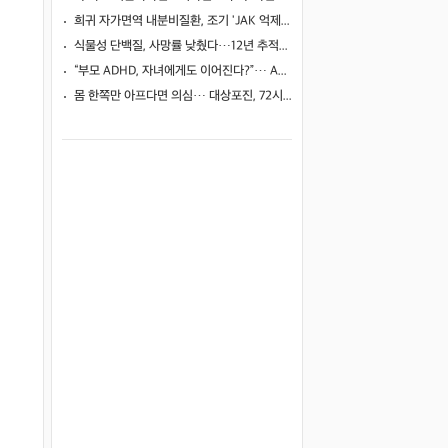
희귀 자가면역 내분비질환, 조기 'JAK 억제제'로 진행 막고 호르몬 기능 되살렸다
식물성 단백질, 사망률 낮췄다…12년 추적서 35% 감소
“부모 ADHD, 자녀에게도 이어진다?”… ADHD 진단 위험 4.47배 높아
몸 한쪽만 아프다면 의심… 대상포진, 72시간이 중요한 이유