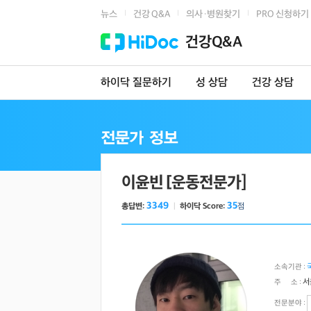
뉴스
건강 Q&A
의사·병원찾기
PRO 신청하기
|
|
|
건강Q&A
하이닥 질문하기
성 상담
건강 상담
이윤빈 [운동전문가]
3349
35
총답변:
ㅣ
하이닥 Score:
점
소속기관 :
서
주 소 :
전문분야 :