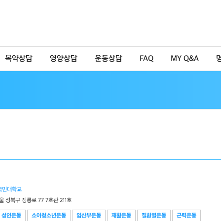
복약상담
영양상담
운동상담
FAQ
MY Q&A
국민대학교
울 성북구 정릉로 77 7호관 211호
성인운동
소아청소년운동
임산부운동
재활운동
질환별운동
근력운동