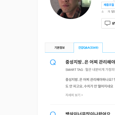
체중조절
당
소 개 :
상
기본정보
건강Q&A(
3349
)
중성지방..은 어찌 관리해
혈관
내분비계
가정의
SMART TAG :
중성지방..은 어찌 관리해야하나요?
도 안 피고요..수치가 안 떨어지네요
자세히 보기 >
뱃살이너무많이나왔어요