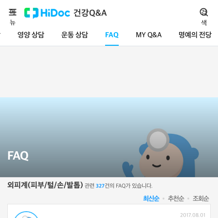
메
건강Q&A
검
뉴
색
담
영양 상담
운동 상담
FAQ
MY Q&A
명예의 전당
FAQ
외피계(피부/털/손/발톱)
관련
건의 FAQ가 있습니다.
327
최신순
추천순
조회순
2017.08.01