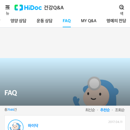
메
건강Q&A
검
뉴
색
담
영양 상담
운동 상담
FAQ
MY Q&A
명예의 전당
FAQ
총
건
최신순
추천순
조회순
7146
2017.04.11
하이닥