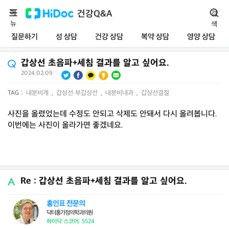
메
건강Q&A
검
뉴
색
질문하기
성 상담
건강 상담
복약 상담
영양 상담
갑상선 초음파+세침 결과를 알고 싶어요.
2024.02.09
|
TAG :
내분비계
,
갑상선·부갑상선
,
내분비내과
,
갑상선결절
사진을 올렸었는데 수정도 안되고 삭제도 안돼서 다시 올려봅니다.
이번에는 사진이 올라가면 좋겠네요.
Re : 갑상선 초음파+세침 결과를 알고 싶어요.
홍인표 전문의
닥터홍가정의학과의원
하이닥 스코어: 5524