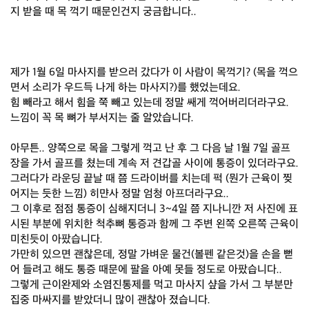
지 받을 때 목 꺽기 때문인건지 궁금합니다..
제가 1월 6일 마사지를 받으러 갔다가 이 사람이 목꺽기? (목을 꺽으
면서 소리가 우드득 나게 하는 마사지?)를 했었는데요.
힘 빼라고 해서 힘을 쭉 빼고 있는데 정말 쌔게 꺽어버리더라구요.
느낌이 꼭 목 뼈가 부서지는 줄 알았습니다.
아무튼.. 양쪽으로 목을 그렇게 꺽고 난 후 그 다음 날 1월 7일 골프
장을 가서 골프를 쳤는데 계속 저 견갑골 사이에 통증이 있더라구요.
그러다가 라운딩 끝날 때 쯤 드라이버를 치는데 퍽 (뭔가 근육이 찢
어지는 듯한 느낌) 히먄사 정말 엄청 아프더라구요..
그 이후로 점점 통증이 심해지더니 3~4일 쯤 지나니깐 저 사진에 표
시된 부분에 위치한 척추뼈 통증과 함께 그 주변 왼쪽 오른쪽 근육이
미친듯이 아팠습니다.
가만히 있으면 괜찮은데, 정말 가벼운 물건(볼펜 같은것)을 손을 뻗
어 들려고 해도 통증 때문에 팔을 아예 못들 정도로 아팠습니다..
그렇게 근이완제와 소염진통제를 먹고 마사지 샾을 가서 그 부분만
집중 마싸지를 받았더니 많이 괜찮아 졌습니다.