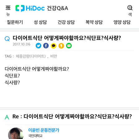
메
건강Q&A
검
뉴
색
질문하기
성 상담
건강 상담
복약 상담
영양 상담
다이어트식단 어떻게짜야할까요?식단표?식사량?
2017.10.06
|
TAG :
체중감량(다이어트)
,
비만
다이어트식단 어떻게짜야할까요?
식단표?
식사량?
Re : 다이어트식단 어떻게짜야할까요?식단표?식사량?
이윤빈 운동전문가
국민대학교