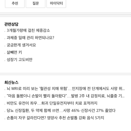
추천
질문
마이닥터
관련상담
3개월가량에 걸친 체중감소
과체중 일때 관리 하면되나요?
궁금한게 생겨서요
살빼면 키
성장기 고도비만
최신뉴스
뇌 MRI로 미리 보는 ‘혈관성 치매 위험’…인지장애 전 단계에서도 사망 위험 높였다
“마음 돌봤더니 손발이 빨리 돌아왔다”…발병 2주 내 감정치료, 뇌졸중 기능회복 점수 10점↑
비만도 유전이 좌우…희귀 단일유전자부터 치료 표적까지
당뇨 신장질환, 두 약제 함께 쓰면…사망 46%·신장사건 27% 줄였다
손톱이 자꾸 갈라진다면? 영양사 추천 손발톱 강화 음식 5가지