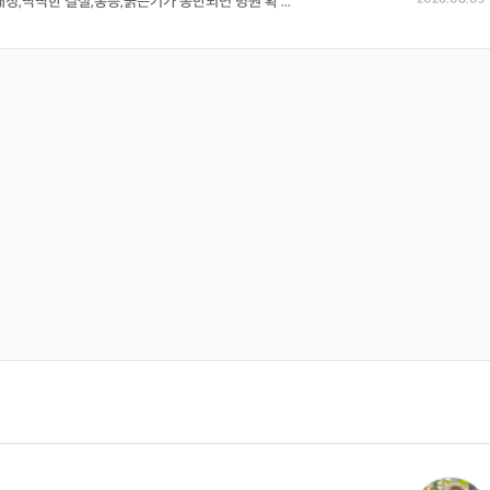
칭,딱딱한 결절,통증,붉은기가 동반되면 병원 확 ...
Hydrocele
질병증상 정보
질병증상 정보
질병증상 정보
질병증상 정보
의사 답변왕
약사 답변왕
상담 글보기
상담 글보기
상담 글보기
상담 글보기
홍인표 전문의
김민한 약사
닥터홍가정의학과의원
시원약국
-
-
임질
자궁경관염
자궁경부암
자궁경부용종
Gonorrhea
Cervical cancer
Cervical polyp
김경남 전문의
가톨릭대학교 성빈센트병원
-
질병증상 정보
질병증상 정보
질병증상 정보
질병증상 정보
이이호 전문의
상담 글보기
상담 글보기
상담 글보기
상담 글보기
창원파티마병원
-
자궁근종
자궁내막암
자궁내막용종
자궁내막유착증
Uterine myoma
Endometrial can
Endometrial poly
Intrauterine syne
cer
p
chia
질병증상 정보
질병증상 정보
질병증상 정보
질병증상 정보
상담 글보기
상담 글보기
상담 글보기
상담 글보기