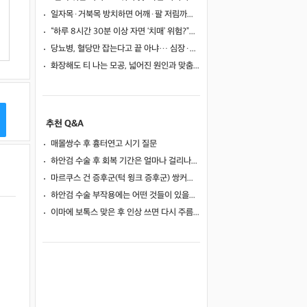
일자목·거북목 방치하면 어깨·팔 저림까지…초기 관리가 중요한 이유
“하루 8시간 30분 이상 자면 ‘치매’ 위험?”… 혈액 속 알츠하이머 단백질 늘었다
당뇨병, 혈당만 잡는다고 끝 아냐… 심장·신장·발 건강 관리까지 챙겨야
화장해도 티 나는 모공, 넓어진 원인과 맞춤 치료법
추천 Q&A
매몰쌍수 후 흉터연고 시기 질문
하안검 수술 후 회복 기간은 얼마나 걸리나요?
마르쿠스 건 증후군(턱 윙크 증후군) 쌍커풀 수술 가능 여부
하안검 수술 부작용에는 어떤 것들이 있을까요?
이마에 보톡스 맞은 후 인상 쓰면 다시 주름이 생길까요?