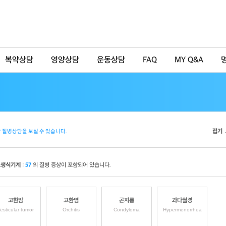
복약상담
영양상담
운동상담
FAQ
MY Q&A
접기
 질병상담을 보실 수 있습니다.
뇨생식기계
:
57
의 질병 증상이 포함되어 있습니다.
고환암
고환염
곤지름
과다월경
esticular tumor
Orchitis
Condyloma
Hypermenorrhea