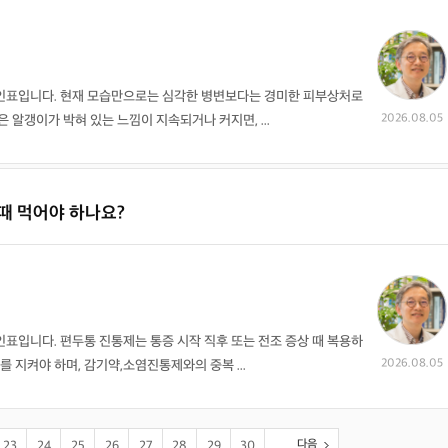
질병증상 정보
질병증상 정보
질병증상 정보
질병증상 정보
상담 글보기
상담 글보기
상담 글보기
상담 글보기
인표입니다. 현재 모습만으로는 심각한 병변보다는 경미한 피부상처로
2026.08.05
 알갱이가 박혀 있는 느낌이 지속되거나 커지면, ...
혈뇨
Hematuria
때 먹어야 하나요?
질병증상 정보
상담 글보기
표입니다. 편두통 진통제는 통증 시작 직후 또는 전조 증상 때 복용하
2026.08.05
를 지켜야 하며, 감기약,소염진통제와의 중복 ...
다음
23
24
25
26
27
28
29
30