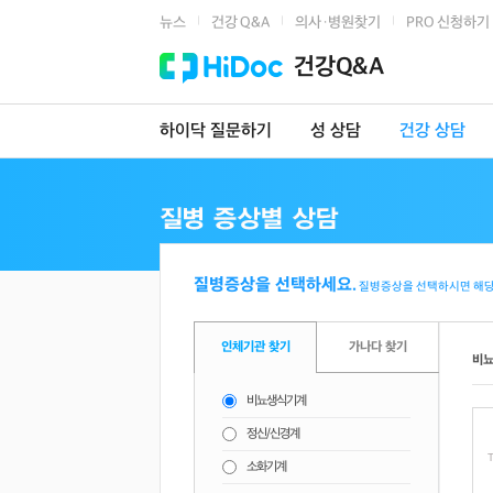
뉴스
건강 Q&A
의사·병원찾기
PRO 신청하기
|
|
|
건강Q&A
하이닥 질문하기
성 상담
건강 상담
질병증상을 선택하세요.
질병증상을 선택하시면 해당
인체기관 찾기
가나다 찾기
비
비뇨생식기계
정신/신경계
T
소화기계