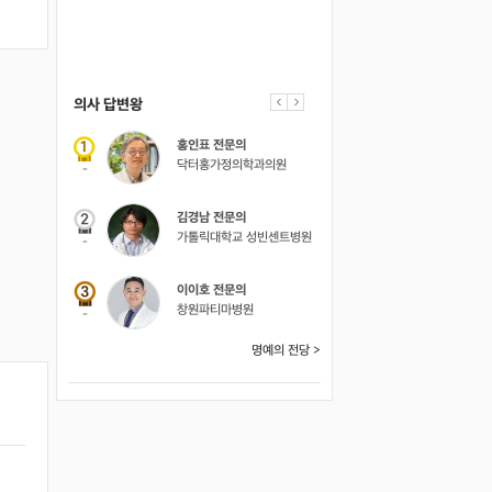
의사 답변왕
약사 답변왕
홍인표 전문의
김민한 약사
닥터홍가정의학과의원
시원약국
-
-
김경남 전문의
가톨릭대학교 성빈센트병원
-
이이호 전문의
창원파티마병원
-
명예의 전당 >