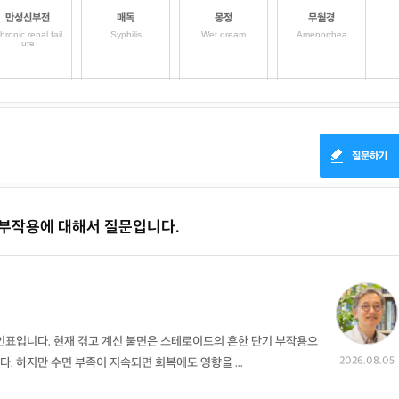
만성신부전
매독
몽정
무월경
hronic renal fail
Syphilis
Wet dream
Amenorrhea
ure
질병증상 정보
질병증상 정보
질병증상 정보
질병증상 정보
상담 글보기
상담 글보기
상담 글보기
상담 글보기
질문하기
바톨린관낭종
발기부전
배뇨장애
배뇨통
artholins absce
Erectile insufficie
Micturition disord
Dysuria
ss
ncy
er
 부작용에 대해서 질문입니다.
질병증상 정보
질병증상 정보
질병증상 정보
질병증상 정보
상담 글보기
상담 글보기
상담 글보기
상담 글보기
부고환염
부정자궁출혈(부
분만(출산)
빈뇨증
인표입니다. 현재 겪고 계신 불면은 스테로이드의 흔한 단기 부작용으
정출혈)
Epididymitis
Delivery
Oliguria
Uterine hemorrh
2026.08.05
다. 하지만 수면 부족이 지속되면 회복에도 영향을 ...
age, Metrorrhagi
a