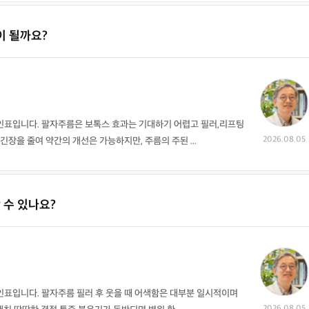
질병증상 정보
질병증상 정보
질병증상 정보
질병증상 정보
상담 글보기
상담 글보기
상담 글보기
상담 글보기
이 될까요?
사면발이증
생리통
성교통
성병
Phthiriasis
Dysmenorrhea
Sexual pain diso
Venereal diseas
rder
e
인표입니다. 팔자주름은 보톡스 효과는 기대하기 어렵고 필러,리프팅
질병증상 정보
질병증상 정보
질병증상 정보
질병증상 정보
상담 글보기
상담 글보기
상담 글보기
상담 글보기
2026.08.05
긴장을 줄여 약간의 개선은 가능하지만, 주름의 주된 ...
여성난임증
요로결석
요실금
월경전증후군
Female sterility
Urinary calculus
Urinary incontine
Premenstrual sy
 수 있나요?
nce
ndrome
질병증상 정보
질병증상 정보
질병증상 정보
질병증상 정보
상담 글보기
상담 글보기
상담 글보기
상담 글보기
인표입니다. 팔자주름 필러 후 웃을 때 어색함은 대부분 일시적이며
유산
음경기형
음낭수종
음부포진
2026.08.05