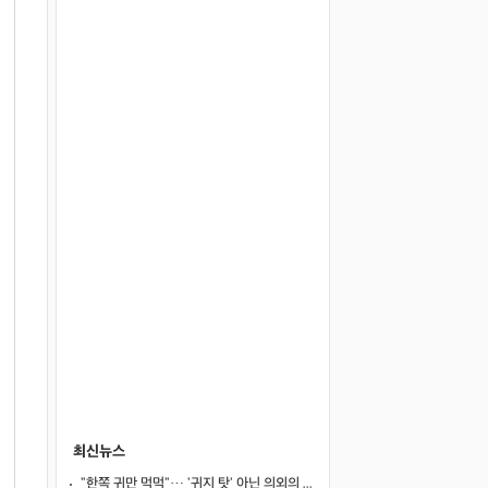
최신뉴스
"한쪽 귀만 먹먹"… '귀지 탓' 아닌 의외의 원인 4가지