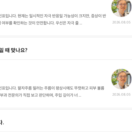
표입니다. 현재는 일시적인 자극 반응일 가능성이 크지만, 증상이 반
자궁내막증
자궁선근증
자궁외임신
자위
2026.08.05
부를 확인하는 것이 안전합니다. 우선은 자극 줄 ...
Endometriosis
Adenomyosis ut
Ectopic pregnan
Masterbation
eri
cy
질병증상 정보
질병증상 정보
질병증상 정보
질병증상 정보
일 때 맞나요?
상담 글보기
상담 글보기
상담 글보기
상담 글보기
잠복고환
전립선비대증
전립선암
전립선염
Cryptorchidism
Prostatic hypertr
Prostatitis
ophy
인표입니다. 팔자주름 필러는 주름이 평상시에도 뚜렷하고 피부 볼륨
2026.08.05
과 전문의가 직접 보고 판단하며, 주입 깊이가 너 ...
질병증상 정보
질병증상 정보
질병증상 정보
질병증상 정보
상담 글보기
상담 글보기
상담 글보기
상담 글보기
질염
폐경기증후군
포경
피임
다.
Vaginitis
Climacterium syn
Phimosis
Contraception
drome