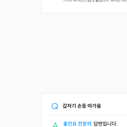
1~2주 내 자연스럽게 풀립니다. 하지만 비대
갑자기 손등 따가움
홍인표 전문의
답변입니다.