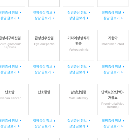
질병증상 정보
질병증상 정보
질병증상 정보
질병증상 정보
상담 글보기
상담 글보기
상담 글보기
상담 글보기
급성사구체신염
급성신우신염
기타여성생식기
기형아
염증
cute glomerulo
Pyelonephritis
Malformed child
nephritis
Vulvovaginitis
질병증상 정보
질병증상 정보
질병증상 정보
질병증상 정보
상담 글보기
상담 글보기
상담 글보기
상담 글보기
난소암
난소종양
남성난임증
단백뇨(요단백)·
거품뇨
Ovarian cancer
Male infertility
Proteinuria(Albu
minuria)
질병증상 정보
질병증상 정보
질병증상 정보
질병증상 정보
상담 글보기
상담 글보기
상담 글보기
상담 글보기