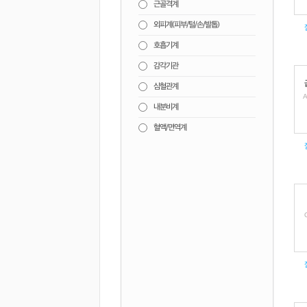
근골격계
외피계(피부/털/손/발톱)
호흡기계
감각기관
심혈관계
A
내분비계
혈액/면역계