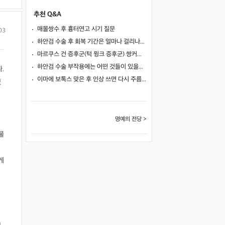
추천 Q&A
매몰쌍수 후 흉터연고 시기 질문
03
하안검 수술 후 회복 기간은 얼마나 걸리나요?
마르쿠스 건 증후군(턱 윙크 증후군) 쌍커풀 수술 가능 여부
하안검 수술 부작용에는 어떤 것들이 있을까요?
.
이마에 보톡스 맞은 후 인상 쓰면 다시 주름이 생길까요?
있
명예의 전당 >
물
게