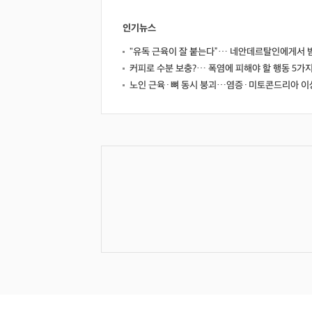
인기뉴스
"유독 근육이 잘 붙는다”… 네안데르탈인에게서 
커피로 수분 보충?… 폭염에 피해야 할 행동 5가
노인 근육·뼈 동시 붕괴…염증·미토콘드리아 이상