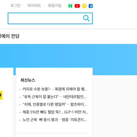
로그인
마이차트
회원가입
|
|
|
명예의 전당
최신뉴스
커피로 수분 보충?… 폭염에 피해야 할 행동 5가지
"유독 근육이 잘 붙는다”… 네안데르탈인에게서 받은 유전자 때문일 수도?
"치매, 인종별로 다른 병일까"…알츠하이머 환자 3개 집단서 공통된 뇌세포 이상 발견
체중 5%만 빼도 혈압 뚝?... GLP-1 비만 치료제, 심혈관 질환 예방 효과까지
노인 근육·뼈 동시 붕괴…염증·미토콘드리아 이상이 부른 '오스테오사코페니아' 경고