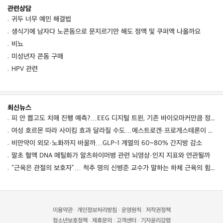
관련상담
귀두 너무 예민 해결법
생식기에 남자다 노콘돔으로 문지르기만 해도 정액 및 쿠퍼액 나올까요
비뇨
미성년자 콘돔 구매
HPV 관련
최신뉴스
피 안 뽑고도 치매 진행 예측?…EEG 디지털 트윈, 기존 바이오마커만큼 정확했다
여성 호르몬 따라 사이킴 효과 달라질 수도…에스트로겐·프로게스테론이 약효·부작용 변동에 관여할 가능성
비만약이 외모·노화까지 바꿀까…GLP-1 계열의 60~80% 간지방 감소
말초 혈액 DNA 메틸화가 알츠하이머병 관련 뇌영상·인지 지표와 연관될까
“근육은 관절의 보호자”… 척추 명의 신병준 교수가 말하는 하체 근육의 힘 [평생운동연구소]
이용약관
개인정보처리방침
운영원칙
저작권정책
|
|
|
청소년보호정책
제휴문의
고객센터
기자윤리강령
|
|
|