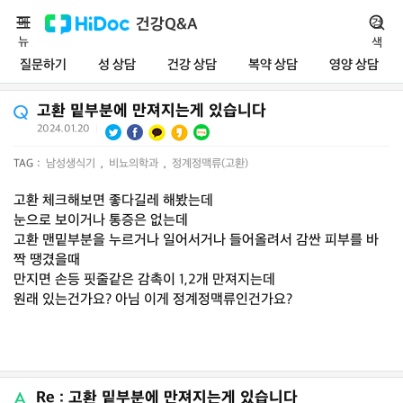
메
건강Q&A
검
뉴
색
질문하기
성 상담
건강 상담
복약 상담
영양 상담
고환 밑부분에 만져지는게 있습니다
2024.01.20
|
TAG :
남성생식기
,
비뇨의학과
,
정계정맥류(고환)
고환 체크해보면 좋다길레 해봤는데
눈으로 보이거나 통증은 없는데
고환 맨밑부분을 누르거나 일어서거나 들어올려서 감싼 피부를 바
짝 땡겼을때
만지면 손등 핏줄같은 감촉이 1,2개 만져지는데
원래 있는건가요? 아님 이게 정계정맥류인건가요?
Re : 고환 밑부분에 만져지는게 있습니다