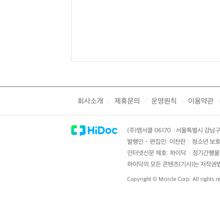
회사소개
제휴문의
운영원칙
이용약관
|
|
|
|
(주)엠서클 06170
서울특별시 강남구 
|
발행인・편집인: 이찬란
청소년 보호
|
인터넷신문 제호: 하이닥
정기간행물 
|
하이닥의 모든 콘텐츠(기사)는 저작권법의
Copyright ©
Mcircle Corp.
All rights r