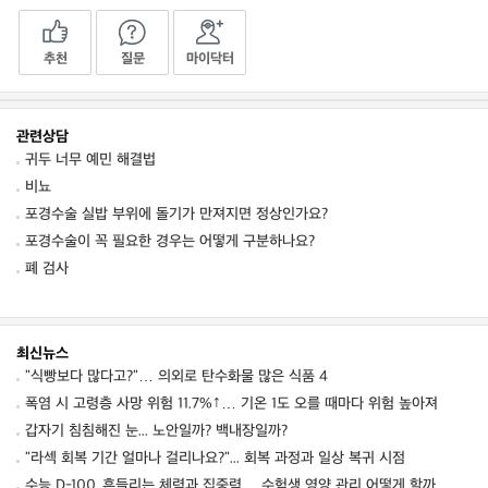
추천
질문
마이닥터
관련상담
귀두 너무 예민 해결법
비뇨
포경수술 실밥 부위에 돌기가 만져지면 정상인가요?
포경수술이 꼭 필요한 경우는 어떻게 구분하나요?
폐 검사
최신뉴스
"식빵보다 많다고?"… 의외로 탄수화물 많은 식품 4
폭염 시 고령층 사망 위험 11.7%↑… 기온 1도 오를 때마다 위험 높아져
갑자기 침침해진 눈... 노안일까? 백내장일까?
"라섹 회복 기간 얼마나 걸리나요?"... 회복 과정과 일상 복귀 시점
수능 D-100, 흔들리는 체력과 집중력… 수험생 영양 관리 어떻게 할까