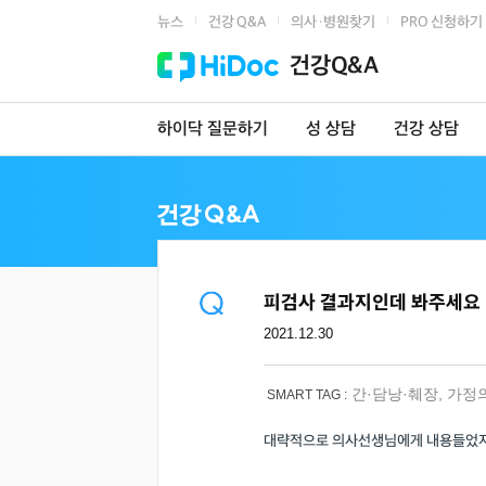
뉴스
건강 Q&A
의사·병원찾기
PRO 신청하기
|
|
|
건강Q&A
하이닥 질문하기
성 상담
건강 상담
피검사 결과지인데 봐주세요
2021.12.30
간·담낭·췌장
,
가정
SMART TAG :
대략적으로 의사선생님에게 내용들었