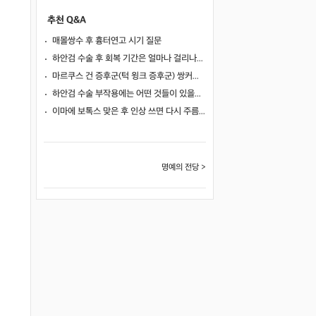
추천 Q&A
매몰쌍수 후 흉터연고 시기 질문
하안검 수술 후 회복 기간은 얼마나 걸리나요?
마르쿠스 건 증후군(턱 윙크 증후군) 쌍커풀 수술 가능 여부
하안검 수술 부작용에는 어떤 것들이 있을까요?
이마에 보톡스 맞은 후 인상 쓰면 다시 주름이 생길까요?
명예의 전당 >