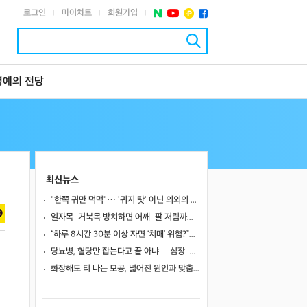
로그인
마이차트
회원가입
|
|
|
명예의 전당
최신뉴스
"한쪽 귀만 먹먹"… '귀지 탓' 아닌 의외의 원인 4가지
일자목·거북목 방치하면 어깨·팔 저림까지…초기 관리가 중요한 이유
“하루 8시간 30분 이상 자면 ‘치매’ 위험?”… 혈액 속 알츠하이머 단백질 늘었다
당뇨병, 혈당만 잡는다고 끝 아냐… 심장·신장·발 건강 관리까지 챙겨야
화장해도 티 나는 모공, 넓어진 원인과 맞춤 치료법