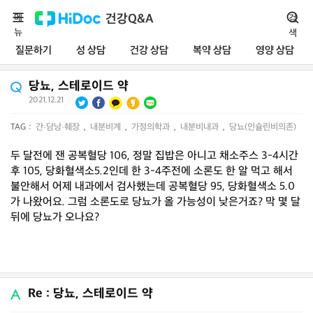
메
건강Q&A
검
뉴
색
질문하기
성 상담
건강 상담
복약 상담
영양 상담
당뇨, 스테로이드 약
2021.12.21
|
TAG :
간·담낭·췌장
,
내분비계
,
가정의학과
,
내분비내과
,
당뇨(인슐린비의존)
두 달전에 잰 공복혈당 106, 정말 집밥은 아니고 채소주스 3-4시간
후 105, 당화혈색소5.2인데 한 3-4주전에 소론도 한 알 먹고 해서
불안해서 어제 내과에서 검사했는데 공복혈당 95, 당화혈색소 5.0
가 나왔어요. 그럼 소론도로 당뇨가 올 가능성이 낮은거죠? 막 몇 달
뒤에 당뇨가 오나요?
Re : 당뇨, 스테로이드 약