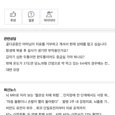
추천
질문
마이닥터
관련상담
골다공증인 어머님이 치료를 거부하고 계셔서 현재 상태를 알고 싶습니다
항생제 복용 후 설사가 생기면 부작용인가요?
갑자기 심한 두통이면 편두통이어도 응급실 가야 하나요?
밖에 온도가 37도면 당뇨/B형 간염으로 약 먹고 있는 64세의 경우에는 컨디션 저하를 동
대변 모양
최신뉴스
뇌 MRI로 미리 보는 ‘혈관성 치매 위험’…인지장애 전 단계에서도 사망 위험 높였다
“마음 돌봤더니 손발이 빨리 돌아왔다”…발병 2주 내 감정치료, 뇌졸중 기능회복 점수 10점↑
비만도 유전이 좌우…희귀 단일유전자부터 치료 표적까지
당뇨 신장질환, 두 약제 함께 쓰면…사망 46%·신장사건 27% 줄였다