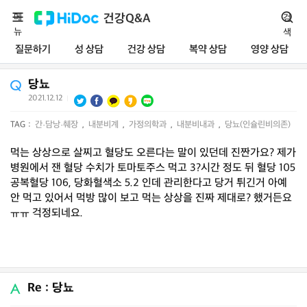
메
건강Q&A
검
뉴
색
질문하기
성 상담
건강 상담
복약 상담
영양 상담
당뇨
2021.12.12
|
TAG :
간·담낭·췌장
,
내분비계
,
가정의학과
,
내분비내과
,
당뇨(인슐린비의존)
먹는 상상으로 살찌고 혈당도 오른다는 말이 있던데 진짠가요? 제가
병원에서 잰 혈당 수치가 토마토주스 먹고 3?시간 정도 뒤 혈당 105
공복혈당 106, 당화혈색소 5.2 인데 관리한다고 당거 튀긴거 아예
안 먹고 있어서 먹방 많이 보고 먹는 상상을 진짜 제대로? 했거든요
ㅠㅠ 걱정되네요.
Re : 당뇨