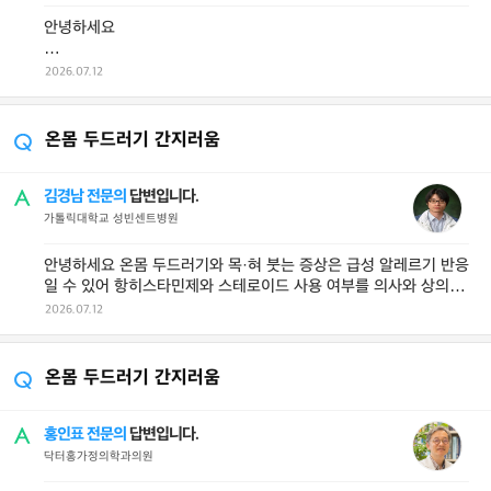
안녕하세요
유*란소는 식전 30분에 복용하고
2026.07.12
크*로우·모*프리엠·휴*렌원은 식후 30분 이내에 복용해야
위산 억제 효과와 위장 보호 ...
온몸 두드러기 간지러움
김경남 전문의
답변입니다.
가톨릭대학교 성빈센트병원
안녕하세요 온몸 두드러기와 목·혀 붓는 증상은 급성 알레르기 반응
일 수 있어 항히스타민제와 스테로이드 사용 여부를 의사와 상의해
야 하며, 피부 ...
2026.07.12
온몸 두드러기 간지러움
홍인표 전문의
답변입니다.
닥터홍가정의학과의원