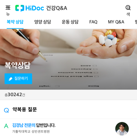
메
건강Q&A
검
뉴
색
복약 상담
영양 상담
운동 상담
FAQ
MY Q&A
복약상담
질문하기
30242
총
건
약복용 질문
김경남 전문의
답변입니다.
가톨릭대학교 성빈센트병원