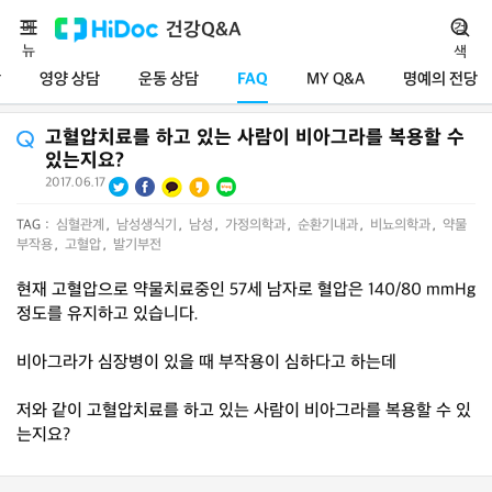
메
건강Q&A
검
뉴
색
담
영양 상담
운동 상담
FAQ
MY Q&A
명예의 전당
고혈압치료를 하고 있는 사람이 비아그라를 복용할 수
있는지요?
2017.06.17
TAG :
심혈관계
,
남성생식기
,
남성
,
가정의학과
,
순환기내과
,
비뇨의학과
,
약물
부작용
,
고혈압
,
발기부전
현재 고혈압으로 약물치료중인 57세 남자로 혈압은 140/80 mmHg
정도를 유지하고 있습니다.
비아그라가 심장병이 있을 때 부작용이 심하다고 하는데
저와 같이 고혈압치료를 하고 있는 사람이 비아그라를 복용할 수 있
는지요?