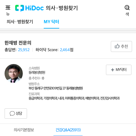
메
의사·병원찾기
검
뉴
색
의사·병원찾기
MY 닥터
한재병 전문의
추천
총답변:
25,952
ㅣ
하이닥 Score:
2,464
점
소속병원
MY닥터
동래봉생병원
총 추천수 :
0
병원주소
부산 동래구 안연로109번길 27 동래봉생병원
진료과목
응급의학과, 가정의학과, 내과, 마취통증의학과, 예방의학과, 진단검사의학과
상담
의사기본정보
건강Q&A(
25913
)