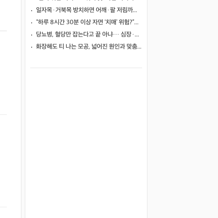
일자목·거북목 방치하면 어깨·팔 저림까지…초기 관리가 중요한 이유
“하루 8시간 30분 이상 자면 ‘치매’ 위험?”… 혈액 속 알츠하이머 단백질 늘었다
당뇨병, 혈당만 잡는다고 끝 아냐… 심장·신장·발 건강 관리까지 챙겨야
화장해도 티 나는 모공, 넓어진 원인과 맞춤 치료법