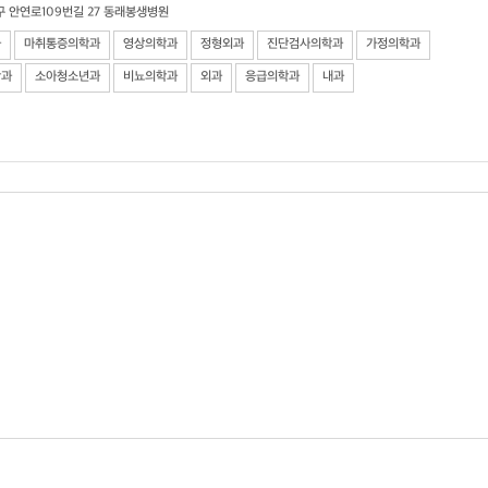
구 안연로109번길 27 동래봉생병원
과
마취통증의학과
영상의학과
정형외과
진단검사의학과
가정의학과
학과
소아청소년과
비뇨의학과
외과
응급의학과
내과