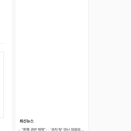
최신뉴스
"한쪽 귀만 먹먹"… '귀지 탓' 아닌 의외의 원인 4가지