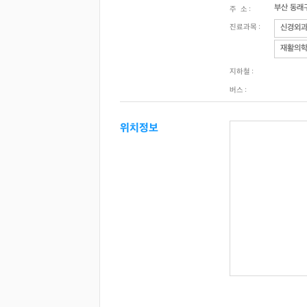
부산 동래
주 소 :
진료과목 :
신경외
재활의
지하철 :
버스 :
위치정보