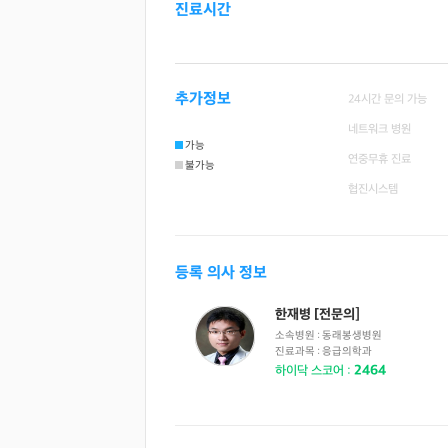
진료시간
추가정보
24시간 문의 가능
네트워크 병원
가능
연중무휴 진료
불가능
협진시스템
등록 의사 정보
한재병 [전문의]
소속병원 :
동래봉생병원
진료과목 :
응급의학과
2464
하이닥 스코어 :