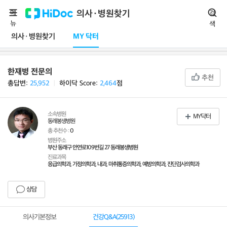
메
의사·병원찾기
검
뉴
색
의사·병원찾기
MY 닥터
한재병 전문의
추천
총답변:
25,952
ㅣ
하이닥 Score:
2,464
점
소속병원
MY닥터
동래봉생병원
총 추천수 :
0
병원주소
부산 동래구 안연로109번길 27 동래봉생병원
진료과목
응급의학과, 가정의학과, 내과, 마취통증의학과, 예방의학과, 진단검사의학과
상담
의사기본정보
건강Q&A(
25913
)