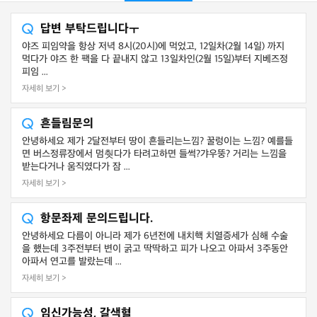
답변 부탁드립니다ㅜ
야즈 피임약을 항상 저녁 8시(20시)에 먹었고, 12일차(2월 14일) 까지
먹다가 야즈 한 팩을 다 끝내지 않고 13일차인(2월 15일)부터 지베즈정
피임 ...
자세히 보기 >
흔들림문의
안녕하세요 제가 2달전부터 땅이 흔들리는느낌? 꿀렁이는 느낌? 예를들
면 버스정류장에서 멈췃다가 타려고하면 들썩?갸우뚱? 거리는 느낌을
받는다거나 움직였다가 잠 ...
자세히 보기 >
항문좌제 문의드립니다.
안녕하세요 다름이 아니라 제가 6년전에 내치핵 치열증세가 심해 수술
을 했는데 3주전부터 변이 굵고 딱딱하고 피가 나오고 아파서 3주동안
아파서 연고를 발랐는데 ...
자세히 보기 >
임신가능성, 갈색혈