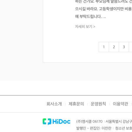
하는 건가요. 부모님께 말씀드려도 건
으시길 바라요. 고등학생이지만 비용은
에 부탁드립니다.. ...
자세히 보기 >
1
2
3
회사소개
제휴문의
운영원칙
이용약관
|
|
|
|
(주)엠서클 06170
서울특별시 강남구 
|
발행인・편집인: 이찬란
청소년 보호
|