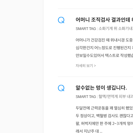
어머니 조직검사 결과인데
소화기계
위
소화기내
SMART TAG :
어머니가 건강검진 때 위내시경 도중
심각한건지 어느정도로 진행된건지 치
안보일수도있어서 텍스트로 작성했습니다) 조직병리
자세히 보기 >
알수없는 멍이 생깁니다.
혈액/면역계
피부
내
SMART TAG :
두달전에 근력운동을 꽤 열심히 했었는
두 정상이고, 백혈병 검사도 괜찮다
팔, 허벅지에만 한 주에 2~3개씩 
래서 지난주 대 ...