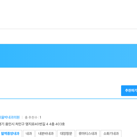
추천하
서울박내과의원
|
1
총 추천수 :
경기 용인시 처인구 명지로40번길 4 4층 403호
혈액종양내과
내과
내분비내과
대장항문
류마티스내과
소화기내과