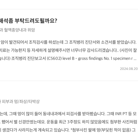
 해석좀 부탁드려도될까요?
과
혈액종양내과
위암
 암이 발견되어서 조직검사를 하셨는데 그 조직병리 진단서와 소견서를 받았습니다.
료는 가능한지 등 자세하게 설명해주시면 너무너무 감사드리겠습니다.. (사진이 잘
 진단보고서 (C5602) level B - gross findings No. 1 specimen r ...
2024.08.20
과
피부과
멍/좌상/타박상
데, 그때 멍이 많이 들어 동네내과에서 피검사를 받아봤습니다. 그때 INR PT 등 모
고 했어서 별 신경안썼는데요. 운동을 최근 3주정도 하지 않았음에도 첨부한 사진처럼
멍이 생겼다가 사라지는게 계속되고 있습니다. *첨부사진 팔에 멍(부딪힌 적이 없음) 그