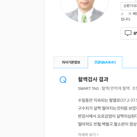
순환기내
해
소 개 :
입니다.
상
의사기본정보
건강Q&A(
641
)
혈액검사 결과
혈액/면역계
혈액·조
SMART TAG :
수일동안 지속되는 발열로(37.2-3
구수치가 살짝 떨어지는것처럼 보였지
변검사에서 요로감염이 살짝의심된다
떨어져도 빈혈,백혈구,혈소판이 정상이 
자세히 보기 >