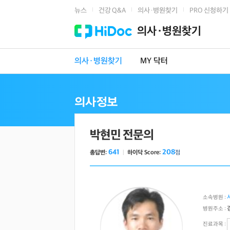
뉴스
건강 Q&A
의사·병원찾기
PRO 신청하기
|
|
|
의사·병원찾기
의사·병원찾기
MY 닥터
박현민 전문의
641
208
총답변:
ㅣ
하이닥 Score:
점
소속병원 :
병원주소 :
진료과목 :