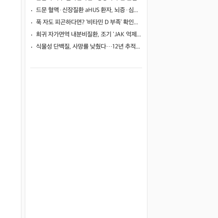
드문 혈액·신장질환 aHUS 환자, 뇌증·심근병증 겹쳤지만…조기 보체억제치료로 신경학적 회복 보여
푹 자도 피곤하다면? ‘비타민 D 부족’ 확인해야
희귀 자가면역 내분비질환, 조기 'JAK 억제제'로 진행 막고 호르몬 기능 되살렸다
식물성 단백질, 사망률 낮췄다…12년 추적서 35% 감소