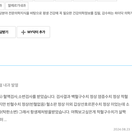
과
알레르기내과
당분야 전문의학지식을 바탕으로 평생 건강에 꼭 필요한 건강의학정보를 집필, 감수하는 하이닥 의학
담받기
MY닥터 추가
혈
내과
발열
7.5) 혈액검사,소변검사를 받았습니다. 검사결과 백혈구수치 정상 염증수치 정상 적혈
만 빈혈수치 정상(빈혈없음) 혈소판 정상 이외 갑상선호르몬수치 정상 이었는데 소
(탁한소변) 그래서 항생제처방을받았습니다. 여쭤보고싶은게 적혈구수치가 살짝
...
2024.08.23