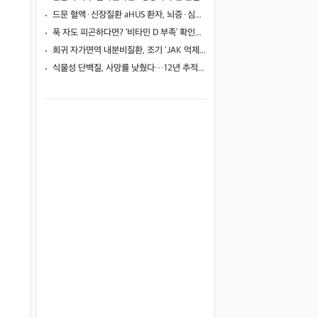
드문 혈액·신장질환 aHUS 환자, 뇌증·심근병증 겹쳤지만…조기 보체억제치료로 신경학적 회복 보여
푹 자도 피곤하다면? ‘비타민 D 부족’ 확인해야
희귀 자가면역 내분비질환, 조기 'JAK 억제제'로 진행 막고 호르몬 기능 되살렸다
식물성 단백질, 사망률 낮췄다…12년 추적서 35% 감소