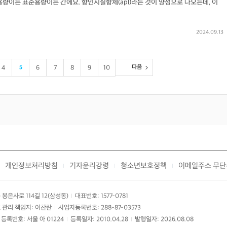
량이든 표준용량이든 간에요. 항인지질항체(apl)라는 것이 양성으로 나오는데, 이
2024.09.13
다음
4
5
6
7
8
9
10
개인정보처리방침
기자윤리강령
청소년보호정책
이메일주소 무단
|
|
|
봉은사로 114길 12(삼성동)
대표번호: 1577-0781
|
 관리 책임자: 이찬란
사업자등록번호: 288-87-03573
|
등록번호: 서울 아 01224
등록일자: 2010.04.28
발행일자: 2026.08.08
|
|