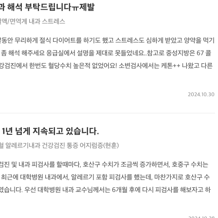
결과 해석 부탁드립니다ㅠ제발
혈액/면역계
내과
스트레스
달동안 무리하게 절식 다이어트를 하기도 했고 스트레스도 심하게 받았고 양약을 먹기
좀 해석 해주세요 응급실에서 설명을 제대로 못들었네요..참고로 중성지방은 67 콜
 건강검진에서 한번도 혈당수치 높은적 없었어요! 소변검사에서는 케톤++ 나왔고 다른
2024.10.30
 1년 넘게 지속되고 있습니다.
혈
알레르기내과
건강검진
통증
어지럼증(현훈)
강검진 및 내과 피검사를 할때마다, 호산구 수치가 조금씩 증가하면서, 호중구 수치는
 최근에 대학병원 내과에서, 알레르기 포함 피검사를 했는데, 마찬가지로 호산구 수
보였습니다. 우선 대학병원 내과 교수님께서는 6개월 후에 다시 피검사를 해보자고 하