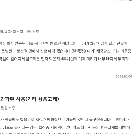
2024.10.28
정의학과
피부과
빈혈
탈모
여 의뢰서 받은뒤 이틀 뒤 대학병원 초진 예정 입니다 . 4개월간피검사 결과 한달마다
 큰병원 가보는걸 권해서 진료 예약 했습니다 (혈액종양내과) 체중감소 , 어지러움증
예약일이 길어져서 탈모약은 먼저 먹은지 4주차인데 이제 머리가 너무 빠져서 두피가
2024.10.06
에 와파린 사용(기타 항응고제)
소판감소증
TP가 있음에도 항응고제 치료가 예방적으로 가능한 것인지 묻고싶습니다. ITP환자가
 이상으로 유지되는 경우, 혈전증 기왕력이 없더라도 와파린 등의 항응고제를 예방적