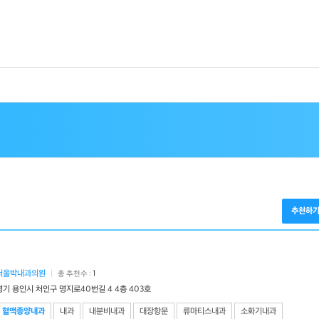
추천하
서울박내과의원
|
1
총 추천수 :
경기 용인시 처인구 명지로40번길 4 4층 403호
혈액종양내과
내과
내분비내과
대장항문
류마티스내과
소화기내과