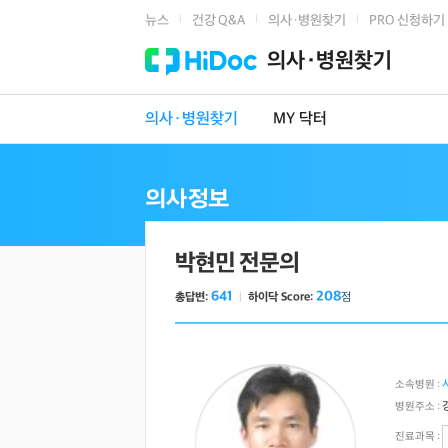
뉴스
건강 Q&A
의사·병원찾기
PRO 신청하기
|
|
|
의사·병원찾기
의사·병원찾기
MY 닥터
박현민 전문의
641
208
총답변:
ㅣ
하이닥 Score:
점
소속병원 :
병원주소 :
진료과목 :