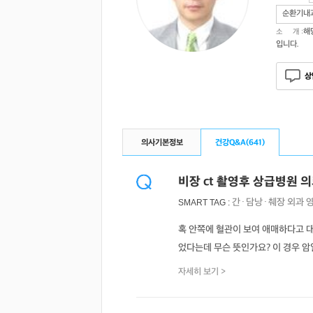
순환기내
해
소 개 :
입니다.
상
의사기본정보
건강Q&A(
641
)
비장 ct 촬영후 상급병원 
간·담낭·췌장
외과
SMART TAG :
혹 안쪽에 혈관이 보여 애매하다고 대학
었다는데 무슨 뜻인가요? 이 경우 암
자세히 보기 >