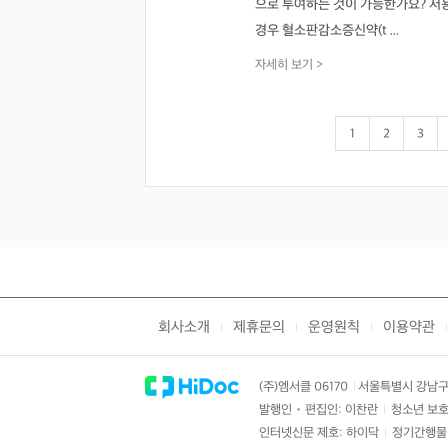
으로 투여하는 것이 가능한가요? 저용
경우 혈소판감소증신약(t ...
자세히 보기 >
1
2
3
회사소개
제휴문의
운영원칙
이용약관
|
|
|
|
(주)엠서클 06170
서울특별시 강남구 
|
발행인・편집인: 이찬란
청소년 보호
|
인터넷신문 제호: 하이닥
정기간행물 
|