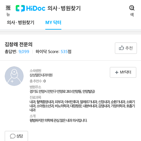
메
의사·병원찾기
검
뉴
색
의사·병원찾기
MY 닥터
김창래 전문의
추천
총답변:
9,099
ㅣ
하이닥 Score:
535
점
소속병원
MY닥터
삼성열린내과의원
총 추천수 :
0
병원주소
경기도 안양시 만안구 안양로 283 (안양동, 안양빌딩)
진료과목
내과, 혈액종양내과, 피부과, 이비인후과, 알레르기내과, 신장내과, 순환기내과, 소화기
내과, 소아청소년과, 비뇨의학과, 대장항문, 내분비내과, 감염내과, 가정의학과, 호흡기
내과
소개
평범하지만 의학에 관심 많은 내과 의사입니다.
상담