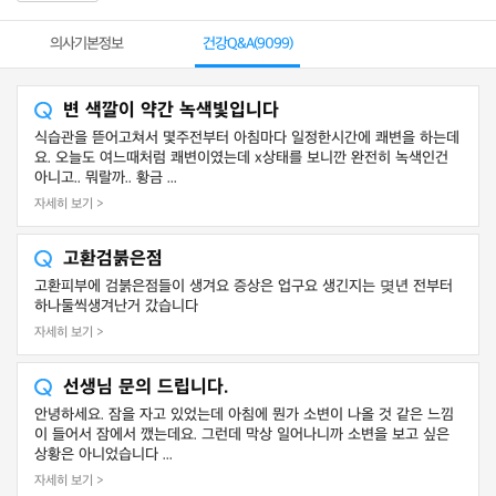
의사기본정보
건강Q&A(
9099
)
변 색깔이 약간 녹색빛입니다
식습관을 뜯어고쳐서 몇주전부터 아침마다 일정한시간에 쾌변을 하는데
요. 오늘도 여느때처럼 쾌변이였는데 x상태를 보니깐 완전히 녹색인건
아니고.. 뭐랄까.. 황금 ...
자세히 보기 >
고환검붉은점
고환피부에 검붉은점들이 생겨요 증상은 업구요 생긴지는 몆년 전부터
하나둘씩생겨난거 갔습니다
자세히 보기 >
선생님 문의 드립니다.
안녕하세요. 잠을 자고 있었는데 아침에 뭔가 소변이 나올 것 같은 느낌
이 들어서 잠에서 깼는데요. 그런데 막상 일어나니까 소변을 보고 싶은
상황은 아니었습니다 ...
자세히 보기 >