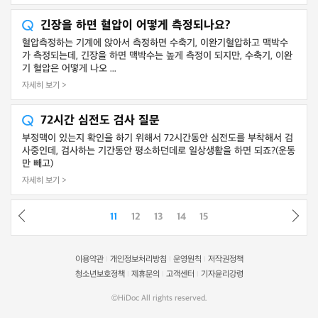
긴장을 하면 혈압이 어떻게 측정되나요?
혈압측정하는 기계에 앉아서 측정하면 수축기, 이완기혈압하고 맥박수
가 측정되는데, 긴장을 하면 맥박수는 높게 측정이 되지만, 수축기, 이완
기 혈압은 어떻게 나오 ...
자세히 보기 >
72시간 심전도 검사 질문
부정맥이 있는지 확인을 하기 위해서 72시간동안 심전도를 부착해서 검
사중인데, 검사하는 기간동안 평소하던데로 일상생활을 하면 되죠?(운동
만 빼고)
자세히 보기 >
11
12
13
14
15
이용약관
개인정보처리방침
운영원칙
저작권정책
|
|
|
청소년보호정책
제휴문의
고객센터
기자윤리강령
|
|
|
©HiDoc All rights reserved.