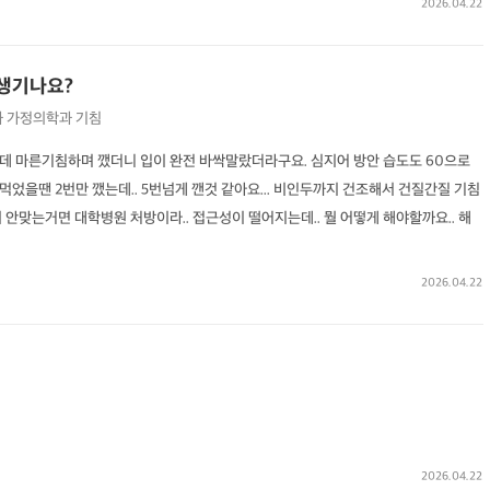
2026.04.22
생기나요?
과
가정의학과
기침
데 마른기침하며 깼더니 입이 완전 바싹말랐더라구요. 심지어 방안 습도도 60으로
었을땐 2번만 깼는데.. 5번넘게 깬것 같아요... 비인두까지 건조해서 건질간질 기침
 안맞는거면 대학병원 처방이라.. 접근성이 떨어지는데.. 뭘 어떻게 해야할까요.. 해
2026.04.22
2026.04.22