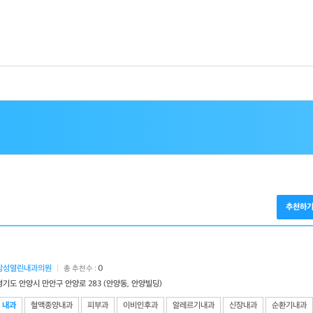
추천하
삼성열린내과의원
|
0
총 추천수 :
경기도 안양시 만안구 안양로 283 (안양동, 안양빌딩)
내과
혈액종양내과
피부과
이비인후과
알레르기내과
신장내과
순환기내과