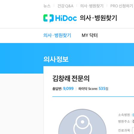
뉴스
건강 Q&A
의사·병원찾기
PRO 신청하기
|
|
|
의사·병원찾기
의사·병원찾기
MY 닥터
김창래 전문의
9,099
535
총답변:
ㅣ
하이닥 Score:
점
소속병원 :
병원주소 :
진료과목 :