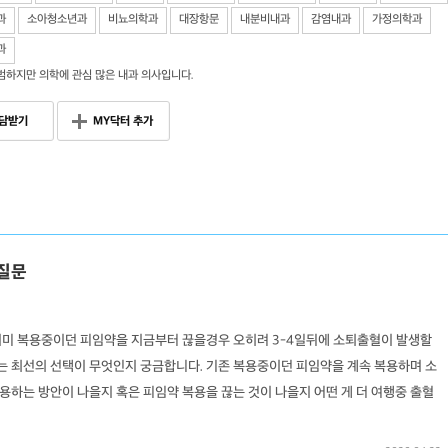
과
소아청소년과
비뇨의학과
대장항문
내분비내과
감염내과
가정의학과
과
범하지만 의학에 관심 많은 내과 의사입니다.
담받기
MY닥터 추가
질문
이미 복용중이던 피임약을 지금부터 끊을경우 오히려 3-4일뒤에 소퇴출혈이 발생할
있는 최선의 선택이 무엇인지 궁금합니다. 기존 복용중이던 피임약을 계속 복용하며 소
하는 방안이 나을지 혹은 피임약 복용을 끊는 것이 나을지 어떤 게 더 여행중 출혈