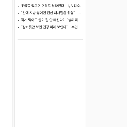
우울증 있으면 면역도 달라진다…IgA 감소·IgM 변화, 아동기 외상과 IgE 증가로 국소 면역·알레르기 취약성 시사
"간에 지방 쌓이면 전신 대사질환 위험"…알칼로이드 천연물, MASLD 다중 경로 겨냥 새 치료 후보로
적게 먹어도 살이 잘 안 빠진다?...“생체 리듬 무너진 탓일 수도”
"잠버릇만 보면 건강 미래 보인다"…수면검사로 숨은 5개 위험군 찾아 사망·심혈관·뇌질환 예측