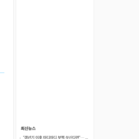
최신뉴스
“갱년기 이후 마디마디 부쩍 쑤신다면”… 퇴행성 관절염의 신호와 관리법