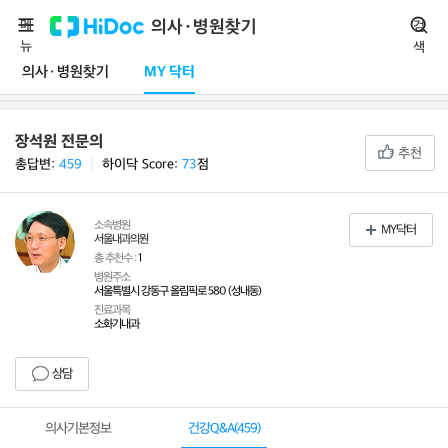
메
의사·병원찾기
검
뉴
색
의사·병원찾기
MY 닥터
장석원 전문의
추천
총답변:
459
ㅣ
하이닥 Score:
73
점
소속병원
MY닥터
서울내과의원
총 추천수 :
1
병원주소
서울특별시 강동구 올림픽로 580 (성내동)
진료과목
소화기내과
상담
의사기본정보
건강Q&A(
459
)