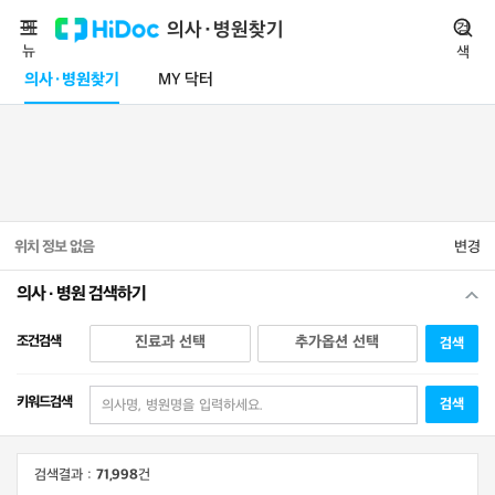
메
의사·병원찾기
검
뉴
색
의사·병원찾기
MY 닥터
위치 정보 없음
변경
의사 · 병원 검색하기
조건검색
진료과 선택
추가옵션 선택
검색
키워드검색
검색
검색결과 :
71,998
건