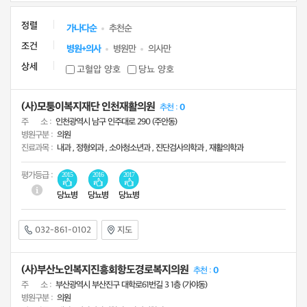
정렬
가나다순
추천순
조건
병원+의사
병원만
의사만
상세
고혈압 양호
당뇨 양호
(사)모퉁이복지재단 인천재활의원
추천 :
0
주 소 :
인천광역시 남구 인주대로 290 (주안동)
병원구분 :
의원
진료과목 :
내과 , 정형외과 , 소아청소년과 , 진단검사의학과 , 재활의학과
평가등급 :
2015
2016
2017
당뇨병
당뇨병
당뇨병
032-861-0102
지도
(사)부산노인복지진흥회항도경로복지의원
추천 :
0
주 소 :
부산광역시 부산진구 대학로61번길 3 1층 (가야동)
병원구분 :
의원