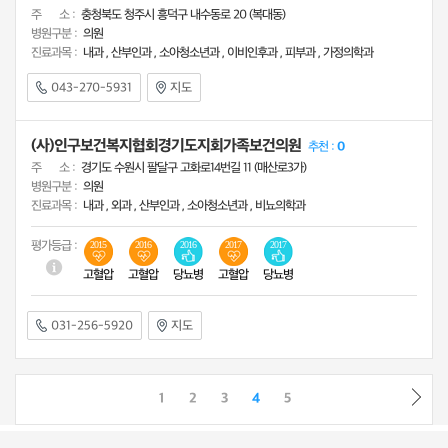
주 소 :
충청북도 청주시 흥덕구 내수동로 20 (복대동)
병원구분 :
의원
진료과목 :
내과 , 산부인과 , 소아청소년과 , 이비인후과 , 피부과 , 가정의학과
043-270-5931
지도
(사)인구보건복지협회경기도지회가족보건의원
추천 :
0
주 소 :
경기도 수원시 팔달구 고화로14번길 11 (매산로3가)
병원구분 :
의원
진료과목 :
내과 , 외과 , 산부인과 , 소아청소년과 , 비뇨의학과
평가등급 :
2015
2016
2016
2017
2017
고혈압
고혈압
당뇨병
고혈압
당뇨병
031-256-5920
지도
1
2
3
4
5