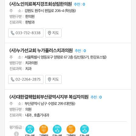
(사)노인의료복지경조회성림한의원
추천 :
0
주 소 :
강원도 원주시 원일로 206-4 (학성동)
병원구분 :
한의원
진료과목 :
한방과
033-732-8338
지도
(사)누가선교회 누가플러스치과의원
추천 :
0
주 소 :
서울특별시 영등포구 양평로 67 2층 (당산동5가, 한강포스빌)
병원구분 :
치과의원
진료과목 :
치과
02-2264-2875
지도
(사)대한결핵협회부산광역시지부 복십자의원
추천 :
0
주 소 :
부산광역시 남구 수영로 299 (대연동)
병원구분 :
의원
진료과목 :
내과 , 호흡기내과
평가등급 :
2015
2016
2016
2017
2017