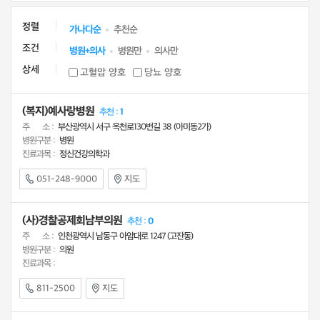
정렬
가나다순
추천순
조건
병원+의사
병원만
의사만
상세
고혈압 양호
당뇨 양호
(복지)예사랑병원
추천 :
1
주 소 :
부산광역시 서구 옥천로130번길 38 (아미동2가)
병원구분 :
병원
진료과목 :
정신건강의학과
051-248-9000
지도
(사)경찰공제회남부의원
추천 :
0
주 소 :
인천광역시 남동구 아암대로 1247 (고잔동)
병원구분 :
의원
진료과목 :
811-2500
지도