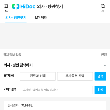
메
의사·병원찾기
검
뉴
색
의사·병원찾기
MY 닥터
위치 정보 없음
변경
의사 · 병원 검색하기
조건검색
진료과 선택
추가옵션 선택
검색
키워드검색
검색
검색결과 :
71,998
건