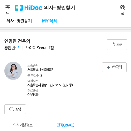
메
의사·병원찾기
검
뉴
색
의사·병원찾기
MY 닥터
연명진 전문의
추천
총답변:
3
ㅣ
하이닥 Score:
1
점
소속병원
MY닥터
서울특별시서울의료원
총 추천수 :
2
병원주소
서울특별시 중랑구 신내로 156 (신내동)
진료과목
산부인과
상담
의사기본정보
건강Q&A(
3
)