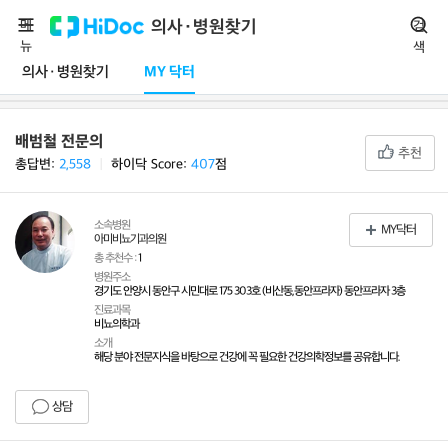
메
의사·병원찾기
검
뉴
색
의사·병원찾기
MY 닥터
배범철 전문의
추천
총답변:
2,558
ㅣ
하이닥 Score:
407
점
소속병원
MY닥터
아미비뇨기과의원
총 추천수 :
1
병원주소
경기도 안양시 동안구 시민대로 175 303호 (비산동,동안프라자) 동안프라자 3층
진료과목
비뇨의학과
소개
해당 분야 전문지식을 바탕으로 건강에 꼭 필요한 건강의학정보를 공유합니다.
상담