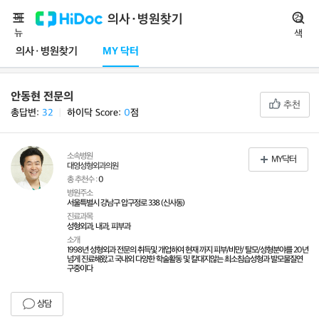
메
의사·병원찾기
검
뉴
색
의사·병원찾기
MY 닥터
안동현 전문의
추천
총답변:
32
ㅣ
하이닥 Score:
0
점
소속병원
MY닥터
대영성형외과의원
총 추천수 :
0
병원주소
서울특별시 강남구 압구정로 338 (신사동)
진료과목
성형외과, 내과, 피부과
소개
1998년 성형외과 전문의 취득및 개업하여 현재 까지 피부/비만/ 탈모/성형분야를 20년
넘게 진료해왔고 국내외 다양한 학술활동 및 칼대지않는 최소침습성형과 발모물질연
구중이다
상담