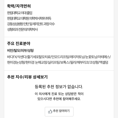
학력/자격면허
한림대학교 의대 졸업
한림대학교 대학원 의학박사학위 취득
강동성심병원 인턴 및 레지던트 과정 이수
성형외과 전문의/의학박사
주요 진료분야
비만/탈모/피부/성형
바디FX/삭센다/줄기세포탈모치료/인모드리프팅/레이저토닝/눈꽃토닝/아테메스/
현미경눈성형/현미경 눈매교정/실리프팅/보톡스/필러/매부리코/코성형/엑셀덤
추천 지수/리뷰 상세보기
등록된 추천 정보가 없습니다.
이 의사에게 진료 또는 상담받은 적이
있으시다면 추천에 참여해주세요.
추천 참여하기