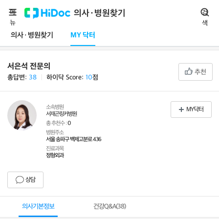
메
의사·병원찾기
검
뉴
색
의사·병원찾기
MY 닥터
서은석 전문의
추천
총답변:
38
ㅣ
하이닥 Score:
10
점
소속병원
MY닥터
서재곤링커병원
총 추천수 :
0
병원주소
서울 송파구 백제고분로 436
진료과목
정형외과
상담
의사기본정보
건강Q&A(
38
)