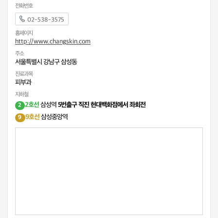
전화번호
02-538-3575
홈페이지
http://www.changskin.com
주소
서울특별시 강남구 삼성동
진료과목
피부과
지하철
2호선
삼성역
5번출구 직진 현대백화점에서 좌회전
2
9호선
삼성중앙역
9