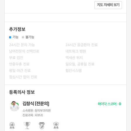
지도 자세히 보기
추가정보
가능
불가능
24시간 문의 가능
24시간 응급환자 진료
남여전문의 선택진료
네트워크 병원
무료 검진
역세권 위치
연중무휴 진료
일요일, 공휴일 진료
평일 야간 진료
협진시스템
점심시간 없이 진료
등록의사 정보
김창식 [전문의]
하이닥 스코어 :
0
소속병원 :
창피부과의원
진료과목 :
피부과