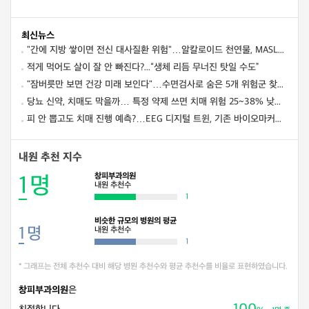
최신뉴스
"간에 지방 쌓이면 전신 대사질환 위험"…알칼로이드 천연물, MASLD 다중 경로 겨냥 새 치료 후보로
적게 먹어도 살이 잘 안 빠진다?...“생체 리듬 무너진 탓일 수도”
"잠버릇만 보면 건강 미래 보인다"…수면검사로 숨은 5개 위험군 찾아 사망·심혈관·뇌질환 예측
당뇨 신약, 치매도 막을까… 특정 약제 쓰면 치매 위험 25~38% 낮아졌다
피 안 뽑고도 치매 진행 예측?…EEG 디지털 트윈, 기존 바이오마커만큼 정확했다
내원 추천 지수
창피부과의원
1
명
내원 추천수
1
비슷한 규모의 병원의 평균
1
명
내원 추천수
1
* 그래프는 전체 추천수 대비 해당 병원 추천수와 평균 추천수를 비율로 표현하였습니다.
창피부과의원
은