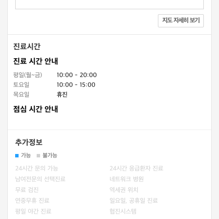
지도 자세히 보기
진료시간
진료 시간 안내
평일(월~금)
10:00 - 20:00
토요일
10:00 - 15:00
목요일
휴진
점심 시간 안내
추가정보
가능
불가능
24시간 문의 가능
24시간 응급환자 진료
남여전문의 선택진료
네트워크 병원
무료 검진
역세권 위치
연중무휴 진료
일요일, 공휴일 진료
평일 야간 진료
협진시스템