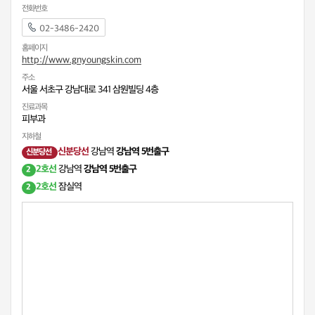
전화번호
02-3486-2420
홈페이지
http://www.gnyoungskin.com
주소
서울 서초구 강남대로 341 삼원빌딩 4층
진료과목
피부과
지하철
신분당선
강남역
강남역 5번출구
신분당선
2호선
강남역
강남역 5번출구
2
2호선
잠실역
2