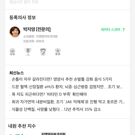
점심시간 없이 진료
등록의사 정보
박지영 [전문의]
하이닥 스코어 :
7
소속병원 :
지앤영피부과의원
진료과목 :
피부과
최신뉴스
손톱이 자꾸 갈라진다면? 영양사 추천 손발톱 강화 음식 5가지
드문 혈액·신장질환 aHUS 환자, 뇌증·심근병증 겹쳤지만…조기 보체억제치료로 신경학적 회복 보여
푹 자도 피곤하다면? ‘비타민 D 부족’ 확인해야
희귀 자가면역 내분비질환, 조기 'JAK 억제제'로 진행 막고 호르몬 기능 되살렸다
식물성 단백질, 사망률 낮췄다…12년 추적서 35% 감소
내원 추천 지수
지앤영피부과의원