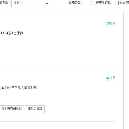
렬기준 :
상세설정 :
고혈압 양호
당뇨 
추천순
2
추천
10 4층 (논현동)
2
추천
8 5층 (주안동, 태흥프라자)
마취통증의학과
재활의학과