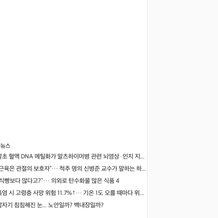
신뉴스
말초 혈액 DNA 메틸화가 알츠하이머병 관련 뇌영상·인지 지표와 연관될까
“근육은 관절의 보호자”… 척추 명의 신병준 교수가 말하는 하체 근육의 힘 [평생운동연구소]
"식빵보다 많다고?"… 의외로 탄수화물 많은 식품 4
폭염 시 고령층 사망 위험 11.7%↑… 기온 1도 오를 때마다 위험 높아져
갑자기 침침해진 눈... 노안일까? 백내장일까?