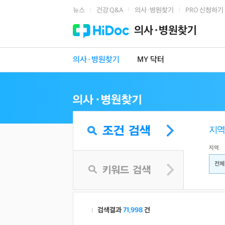
뉴스
건강 Q&A
의사·병원찾기
PRO 신청하기
|
|
|
의사·병원찾기
의사·병원찾기
MY 닥터
지역
전체
검색결과
71,998
건
|