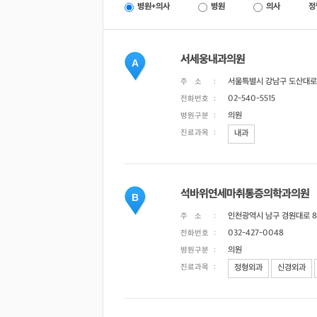
병원+의사
병원
의사
정
서세웅내과의원
A
서울특별시 강남구 도산대로 1
주 소
:
02-540-5515
전화번호
:
의원
병원구분
:
진료과목
:
내과
석바위연세마취통증의학과의원
B
인천광역시 남구 경원대로 84
주 소
:
032-427-0048
전화번호
:
의원
병원구분
:
진료과목
:
정형외과
신경외과