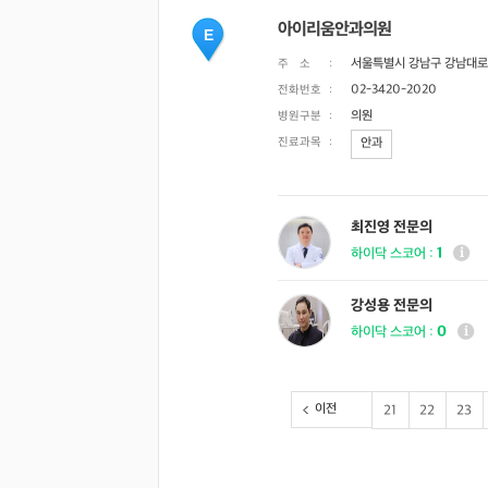
아이리움안과의원
E
서울특별시 강남구 강남대로 
주 소
:
02-3420-2020
전화번호
:
의원
병원구분
:
진료과목
:
안과
최진영 전문의
1
하이닥 스코어 :
강성용 전문의
0
하이닥 스코어 :
이전
21
22
23