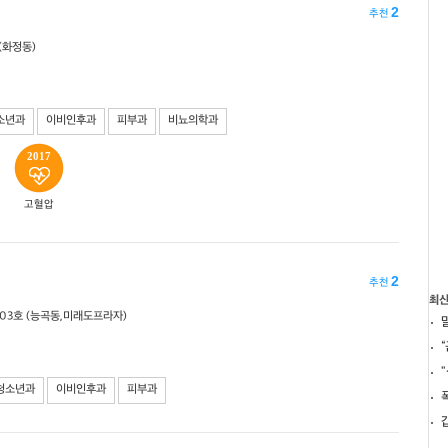
2
추천
(화정동)
소년과
이비인후과
피부과
비뇨의학과
2017
고혈압
2
추천
최
303호 (능곡동,미래도프라자)
청소년과
이비인후과
피부과