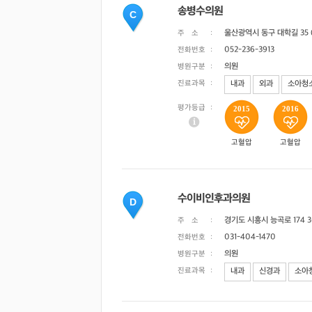
송병수의원
C
울산광역시 동구 대학길 35 
주 소
:
052-236-3913
전화번호
:
의원
병원구분
:
진료과목
:
내과
외과
소아청
평가등급
:
2015
2016
고혈압
고혈압
수이비인후과의원
D
경기도 시흥시 능곡로 174 
주 소
:
031-404-1470
전화번호
:
의원
병원구분
:
진료과목
:
내과
신경과
소아