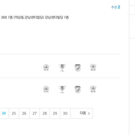
2
추천
388 7층 (역삼동,강남센터빌딩) 강남센타빌딩 7층
다음
24
25
26
27
28
29
30