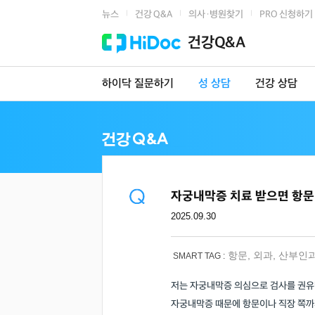
뉴스
건강 Q&A
의사·병원찾기
PRO 신청하기
|
|
|
건강Q&A
하이닥 질문하기
성 상담
건강 상담
자궁내막증 치료 받으면 항문
2025.09.30
항문
,
외과
,
산부인
SMART TAG :
저는 자궁내막증 의심으로 검사를 권유
자궁내막증 때문에 항문이나 직장 쪽까지