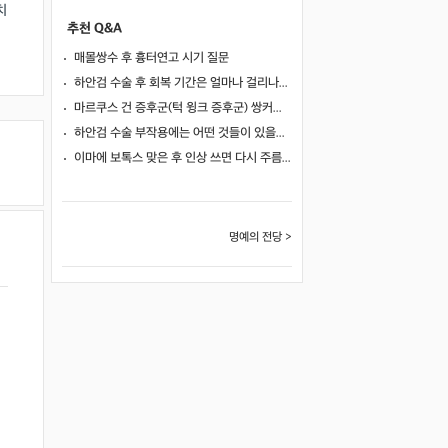
치
추천 Q&A
매몰쌍수 후 흉터연고 시기 질문
하안검 수술 후 회복 기간은 얼마나 걸리나요?
마르쿠스 건 증후군(턱 윙크 증후군) 쌍커풀 수술 가능 여부
하안검 수술 부작용에는 어떤 것들이 있을까요?
이마에 보톡스 맞은 후 인상 쓰면 다시 주름이 생길까요?
명예의 전당 >