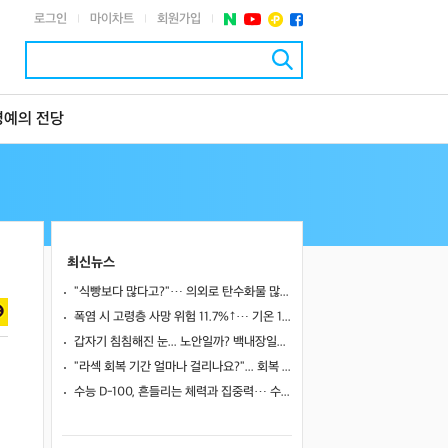
로그인
마이차트
회원가입
|
|
|
명예의 전당
최신뉴스
"식빵보다 많다고?"… 의외로 탄수화물 많은 식품 4
폭염 시 고령층 사망 위험 11.7%↑… 기온 1도 오를 때마다 위험 높아져
갑자기 침침해진 눈... 노안일까? 백내장일까?
"라섹 회복 기간 얼마나 걸리나요?"... 회복 과정과 일상 복귀 시점
수능 D-100, 흔들리는 체력과 집중력… 수험생 영양 관리 어떻게 할까
치