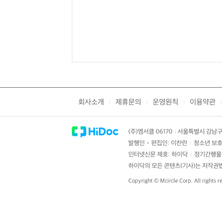
회사소개
제휴문의
운영원칙
이용약관
|
|
|
|
(주)엠서클 06170
서울특별시 강남구 
|
발행인・편집인: 이찬란
청소년 보호
|
인터넷신문 제호: 하이닥
정기간행물 
|
하이닥의 모든 콘텐츠(기사)는 저작권법의
Copyright ©
Mcircle Corp.
All rights r