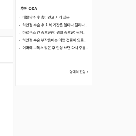
추천 Q&A
매몰쌍수 후 흉터연고 시기 질문
하안검 수술 후 회복 기간은 얼마나 걸리나요?
마르쿠스 건 증후군(턱 윙크 증후군) 쌍커풀 수술 가능 여부
하안검 수술 부작용에는 어떤 것들이 있을까요?
이마에 보톡스 맞은 후 인상 쓰면 다시 주름이 생길까요?
명예의 전당 >