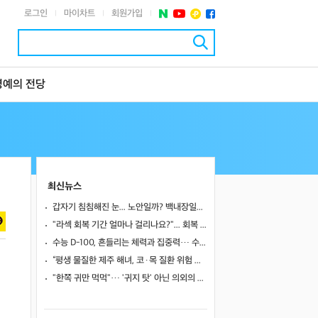
로그인
마이차트
회원가입
|
|
|
명예의 전당
최신뉴스
갑자기 침침해진 눈... 노안일까? 백내장일까?
"라섹 회복 기간 얼마나 걸리나요?"... 회복 과정과 일상 복귀 시점
수능 D-100, 흔들리는 체력과 집중력… 수험생 영양 관리 어떻게 할까
“평생 물질한 제주 해녀, 코·목 질환 위험 높았다”… 10년 추적 연구 결과
"한쪽 귀만 먹먹"… '귀지 탓' 아닌 의외의 원인 4가지