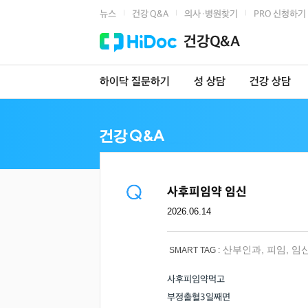
뉴스
건강 Q&A
의사·병원찾기
PRO 신청하기
|
|
|
건강Q&A
하이닥 질문하기
성 상담
건강 상담
사후피임약 임신
2026.06.14
산부인과
,
피임
,
임
SMART TAG :
사후피임약먹고
부정출혈3일째면