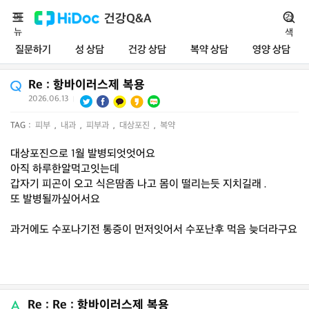
메
건강Q&A
검
뉴
색
질문하기
성 상담
건강 상담
복약 상담
영양 상담
Re : 항바이러스제 복용
2026.06.13
|
TAG :
피부
,
내과
,
피부과
,
대상포진
,
복약
대상포진으로 1월 발병되엇엇어요
아직 하루한알먹고잇는데
갑자기 피곤이 오고 식은땀좀 나고 몸이 떨리는듯 지치길래 .
또 발병될까싶어서요
과거에도 수포나기전 통증이 먼저잇어서 수포난후 먹음 늦더라구요
Re : Re : 항바이러스제 복용