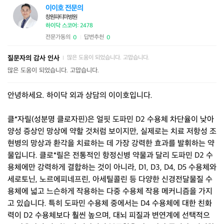
이이호 전문의
창원파티마병원
하이닥 스코어: 2478
전문가동의
답변추천
0
0
|
질문자의 감사 인사
많은 도움이 되었습니다. 고맙습니다.
|
많은 도움이 되었습니다. 고맙습니다.
안녕하세요. 하이닥 외과 상담의 이이호입니다.
클*자릴(성분명 클로자핀)은 얼핏 도파민 D2 수용체 차단율이 낮아
양성 증상인 망상에 약할 것처럼 보이지만, 실제로는 치료 저항성 조
현병의 망상과 환각을 치료하는 데 가장 강력한 효과를 발휘하는 약
물입니다. 클로*릴은 전통적인 항정신병 약물과 달리 도파민 D2 수
용체에만 강력하게 결합하는 것이 아니라, D1, D3, D4, D5 수용체와
세로토닌, 노르에피네프린, 아세틸콜린 등 다양한 신경전달물질 수
용체에 넓고 느슨하게 작용하는 다중 수용체 작용 메커니즘을 가지
고 있습니다. 특히 도파민 수용체 중에서는 D4 수용체에 대한 친화
력이 D2 수용체보다 훨씬 높으며, 대뇌 피질과 변연계에 선택적으