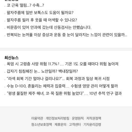
코 근육 떨림...? 수축...?
팔자주름에 일반 보톡스도 도움이 될까요?
팔자주름 필러 후 웃을 때 어색할 수 있나요?
비문증이 있어 안과에 갔는데 산동검사는 안했습니다.
반복되는 눈꺼풀 이상 증상과 운동 중 눈이 달라지는 느낌이 관련이 있을까요
최신뉴스
폭염 시 고령층 사망 위험 11.7%↑… 기온 1도 오를 때마다 위험 높아져
갑자기 침침해진 눈... 노안일까? 백내장일까?
"라섹 회복 기간 얼마나 걸리나요?"... 회복 과정과 일상 복귀 시점
수능 D-100, 흔들리는 체력과 집중력… 수험생 영양 관리 어떻게 할까
“평생 물질한 제주 해녀, 코·목 질환 위험 높았다”… 10년 추적 연구 결과
이용약관
개인정보처리방침
운영원칙
저작권정책
|
|
|
청소년보호정책
제휴문의
고객센터
기자윤리강령
|
|
|