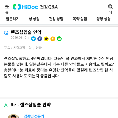
메
건강Q&A
검
뉴
색
질문하기
성 상담
건강 상담
복약 상담
영양 상담
렌즈삽입술 안약
2026.06.10
|
TAG :
시력교정
,
눈
,
안과
렌즈삽입술하고 4년째입니다. 그동안 쭉 안과에서 처방해주신 인공
눈물을 썼는데, 일본같은데서 파는 다른 안약들도 사용해도 될까요?
충혈이나 눈 피로에 좋다는 유명한 안약들이 많길래 렌즈삽입 한 사
람도 사용해도 되는지 궁금합니다
Re : 렌즈삽입술 안약
정중영 전문의