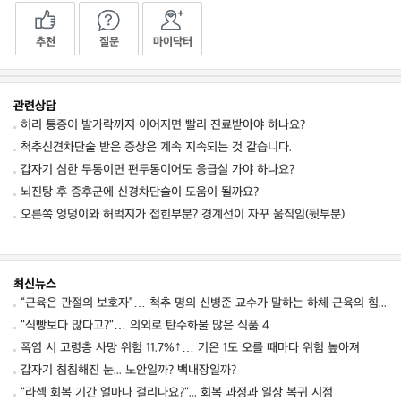
추천
질문
마이닥터
관련상담
허리 통증이 발가락까지 이어지면 빨리 진료받아야 하나요?
척추신견차단술 받은 증상은 계속 지속되는 것 같습니다.
갑자기 심한 두통이면 편두통이어도 응급실 가야 하나요?
뇌진탕 후 증후군에 신경차단술이 도움이 될까요?
오른쪽 엉덩이와 허벅지가 접힌부분? 경계선이 자꾸 움직임(뒷부분)
최신뉴스
“근육은 관절의 보호자”… 척추 명의 신병준 교수가 말하는 하체 근육의 힘 [평생운동연구소]
"식빵보다 많다고?"… 의외로 탄수화물 많은 식품 4
폭염 시 고령층 사망 위험 11.7%↑… 기온 1도 오를 때마다 위험 높아져
갑자기 침침해진 눈... 노안일까? 백내장일까?
"라섹 회복 기간 얼마나 걸리나요?"... 회복 과정과 일상 복귀 시점