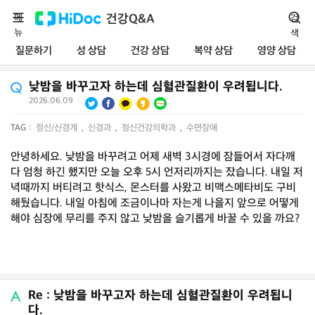
메
건강Q&A
검
뉴
색
질문하기
성 상담
건강 상담
복약 상담
영양 상담
낮밤을 바꾸고자 하는데 심혈관질환이 우려됩니다.
2026.06.09
|
TAG :
정신/신경계
,
신경과
,
정신건강의학과
,
수면장애
안녕하세요. 낮밤을 바꾸려고 어제 새벽 3시경에 잠들어서 자다깨
다 엄청 하긴 했지만 오늘 오후 5시 언저리까지는 잤습니다. 내일 저
녁때까지 버티려고 핫식스, 몬스터를 사왔고 비맥스메타비도 구비
해뒀습니다. 내일 아침에 조금이나마 자는게 나을지 앞으로 어떻게
해야 심장에 무리를 주지 않고 낮밤을 슬기롭게 바꿀 수 있을 까요?
Re : 낮밤을 바꾸고자 하는데 심혈관질환이 우려됩니
다.