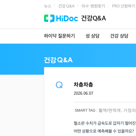
뉴스
건강 Q&A
의사·병원찾기
PRO 신청하기
|
|
|
건강Q&A
하이닥 질문하기
성 상담
건강 상담
차츰차츰
2026.06.07
혈액/면역계
,
가정의
SMART TAG :
혈소판 수치가 급속도로 갑자기 떨어진
어떤 상황으로 예측해볼 수 있을까요?