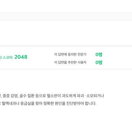
0명
이 답변에 동의한 전문가
2048
닥 스코어:
0명
이 답변을 추천한 사용자
의사 답변왕
약사 답변왕
홍인표 전문의
김민한 약사
닥터홍가정의학과의원
시원약국
-
-
, 중증 감염, 골수 질환 등으로 혈소판이 과도하게 파괴·소모되거나
김경남 전문의
로 혈액내과나 응급실을 찾아 정확한 원인을 진단받아야 합니다.
가톨릭대학교 성빈센트병원
-
이이호 전문의
창원파티마병원
-