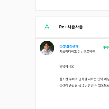
Re : 차츰차츰
김경남[전문의]
하이
가톨릭대학교 성빈센트병원
의사 답변왕
약사 답변왕
안녕하세요
홍인표 전문의
김민한 약사
닥터홍가정의학과의원
시원약국
-
-
혈소판 수치의 급격한 저하는 면역 이상
김경남 전문의
생산이 중단된 응급 상황일 수 있으므
가톨릭대학교 성빈센트병원
-
이이호 전문의
창원파티마병원
-