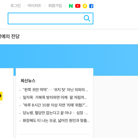
로그인
마이차트
회원가입
|
|
|
명예의 전당
최신뉴스
"한쪽 귀만 먹먹"… '귀지 탓' 아닌 의외의 원인 4가지
일자목·거북목 방치하면 어깨·팔 저림까지…초기 관리가 중요한 이유
“하루 8시간 30분 이상 자면 ‘치매’ 위험?”… 혈액 속 알츠하이머 단백질 늘었다
당뇨병, 혈당만 잡는다고 끝 아냐… 심장·신장·발 건강 관리까지 챙겨야
화장해도 티 나는 모공, 넓어진 원인과 맞춤 치료법