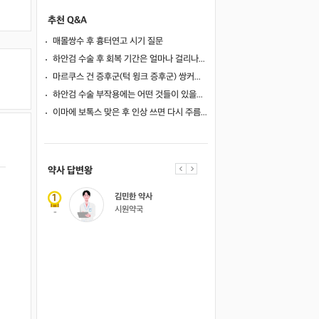
추천 Q&A
매몰쌍수 후 흉터연고 시기 질문
하안검 수술 후 회복 기간은 얼마나 걸리나요?
마르쿠스 건 증후군(턱 윙크 증후군) 쌍커풀 수술 가능 여부
하안검 수술 부작용에는 어떤 것들이 있을까요?
이마에 보톡스 맞은 후 인상 쓰면 다시 주름이 생길까요?
의사 답변왕
약사 답변왕
홍인표 전문의
김민한 약사
닥터홍가정의학과의원
시원약국
-
-
김경남 전문의
가톨릭대학교 성빈센트병원
-
이이호 전문의
창원파티마병원
-